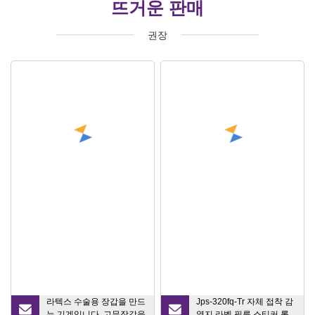
뜨거운 판매
권장
라텍스 수술용 장갑을 만드
Jps-320fq-Tr 자체 접착 감
는 기계입니다. 고무장갑을
열지 라벨 필름 스티커 롤