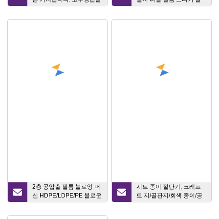
만드는 기계
용 자동 터렛 되감기/절단/
되감기 기계
2층 공압출 필름 블로잉 머
시트 종이 절단기, 크래프
신 HDPE/LDPE/PE 블로운
트 지/골판지/회색 종이/공
필름 기계
예지 절단기로 회전식 종이
롤을 시트 교차 절단기로