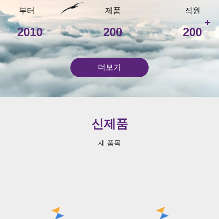
부터
제품
직원
+
2010
200
200
더보기
신제품
새 품목